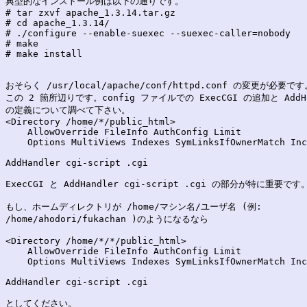
典型的なインストール例は以下の通りです。

# tar zxvf apache_1.3.14.tar.gz

# cd apache_1.3.14/

# ./configure --enable-suexec --suexec-caller=nobody

# make

# make install 

おそらく /usr/local/apache/conf/httpd.conf の変更が必要で
この 2 箇所辺りです。config ファイルでの ExecCGI の追加と AddHan
の定義について調べて下さい。

<Directory /home/*/public_html>

    AllowOverride FileInfo AuthConfig Limit

    Options MultiViews Indexes SymLinksIfOwnerMatch Inc
AddHandler cgi-script .cgi

ExecCGI と AddHandler cgi-script .cgi の部分が特に重要です。
もし、ホームディレクトリが /home/マシン名/ユーザ名 (例:

/home/ahodori/fukachan )のようになるなら

<Directory /home/*/*/public_html>

    AllowOverride FileInfo AuthConfig Limit

    Options MultiViews Indexes SymLinksIfOwnerMatch Inc
AddHandler cgi-script .cgi

としてください。
