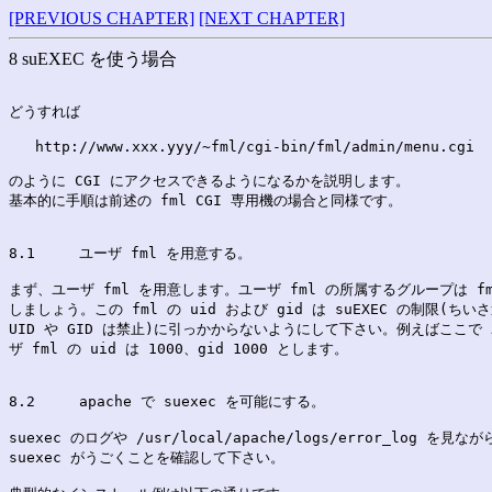
[PREVIOUS CHAPTER]
[NEXT CHAPTER]
8 suEXEC を使う場合
どうすれば

   http://www.xxx.yyy/~fml/cgi-bin/fml/admin/menu.cgi

のように CGI にアクセスできるようになるかを説明します。

基本的に手順は前述の fml CGI 専用機の場合と同様です。

8.1	ユーザ fml を用意する。
まず、ユーザ fml を用意します。ユーザ fml の所属するグループは fml
しましょう。この fml の uid および gid は suEXEC の制限(ちいさ
UID や GID は禁止)に引っかからないようにして下さい。例えばここで 
ザ fml の uid は 1000、gid 1000 とします。

8.2	apache で suexec を可能にする。
suexec のログや /usr/local/apache/logs/error_log を見ながら
suexec がうごくことを確認して下さい。
