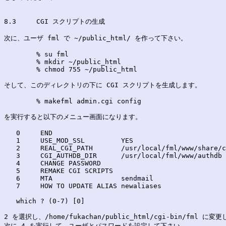
8.3	CGI スクリプトの生成
次に、ユーザ fml で ~/public_html/ を作って下さい。

	% su fml

	% mkdir ~/public_html

	% chmod 755 ~/public_html

そして、このディレクトリの下に CGI スクリプトを生成します。

	% makefml admin.cgi config

を実行すると以下のメニュー画面になります。

   0     END

   1     USE_MOD_SSL         YES

   2     REAL_CGI_PATH       /usr/local/fml/www/share/c
   3     CGI_AUTHDB_DIR      /usr/local/fml/www/authdb

   4     CHANGE PASSWORD

   5     REMAKE CGI SCRIPTS

   6     MTA                 sendmail

   7     HOW TO UPDATE ALIAS newaliases

   which ? (0-7) [0] 

2 を選択し、/home/fukachan/public_html/cgi-bin/fml に変更
次に 4 を実行して、ユーザとパスワードを設定して下さい。
