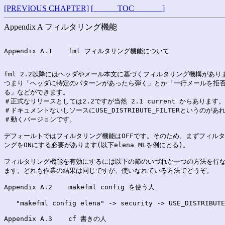
[PREVIOUS CHAPTER]
[______TOC_______]
Appendix A フィルタリング機能
Appendix A.1	fml フィルタリング機能について
fml 2.2以降にはヘッダやメール本文に基づくフィルタリング機構がありま
つまり「ヘッダに特定のパターンがあったら弾く」とか「一行メールを拒否
る」などができます。

＃正式なリリースとしては2.2ですが当然 2.1 current からあります。

＃ドキュメントないしソースにUSE_DISTRIBUTE_FILTERというのがあれ
＃動くバージョンです。

デフォールトではフィルタリング機能はOFFです。そのため、まずフィルタ
ングをONにする必要があります(以下elena MLを例にとる)。

フィルタリング機能を有効にするには以下の節のいづれか一つの方法を行な
ます。どれも作業の結果は同じですが、使いなれている方法でどうぞ。

Appendix A.2	makefml config を使う人
   "makefml config elena" -> security -> USE_DISTRIBUTE
Appendix A.3	cf 書きの人