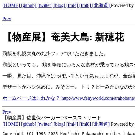
[HOME]
[github]
[twitter]
[blog]
[fml4]
[fml8]
[北海道]
Powered by
Prev
【物産展】奄美大島: 新穂花
鶏飯を札幌大丸の九州フェアでいただきました。
鶏飯といっても、 鶏を筆頭にいろんな食材が乗っている鶏ス
一瞬、見た目、沖縄そばっぽい？という気もしますが、全然
デザートかハシ休めに、みそピー、 トリ？ピーみたいなのがつ
ホームページはこれかな？ http://www.fenyworld.com/arahobana/
Prev
【物産展】佐世保バーガー: ベースストリート
[HOME]
[github]
[twitter]
[blog]
[fml4]
[fml8]
[北海道]
Powered by