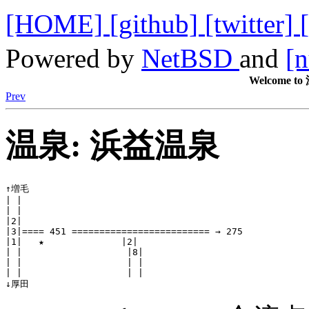
[HOME]
[github]
[twitter]
Powered by
NetBSD
and
[n
Welcome
Prev
温泉: 浜益温泉
↑増毛

| |

| |

|2|           

|3|==== 451 ========================= → 275 

|1|   ★              |2|

| |                   |8| 

| |                   | | 

| |                   | | 

↓厚田