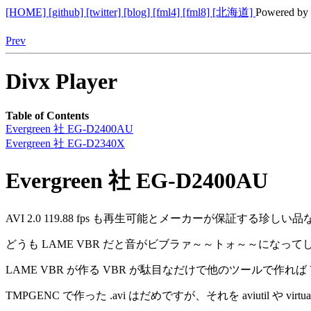
[HOME]
[github]
[twitter]
[blog]
[fml4]
[fml8]
[北海道]
Powered by
Prev
Divx Player
Table of Contents
Evergreen 社 EG-D2400AU
Evergreen 社 EG-D2340X
Evergreen 社 EG-D2400AU
AVI 2.0 119.88 fps も再生可能とメーカーが保証する珍
どうも LAME VBR だと音がビブラァ～～トォ～～になっ
LAME VBR が作る VBR が駄目なだけで他のツールで作れ
TMPGENC で作った .avi はだめですが、それを aviutil