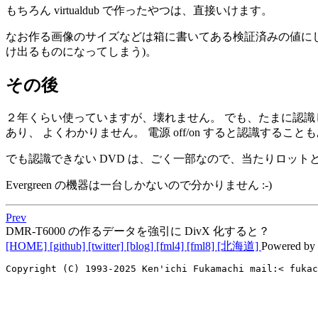
もちろん virtualdub で作ったやつは、直接いけます。
なお作る画像のサイズなどは箱に書いてある検証済みの値にしておく
け出るものになってしまう)。
その後
２年くらい使っていますが、壊れません。 でも、たまに認識して
あり、 よくわかりません。 電源 off/on すると認識する
でも認識できない DVD は、ごく一部なので、当たりロットと
Evergreen の機器は一台しかないので分かりません :-)
Prev
DMR-T6000 の作るデータを強引に DivX 化すると？
[HOME]
[github]
[twitter]
[blog]
[fml4]
[fml8]
[北海道]
Powered by