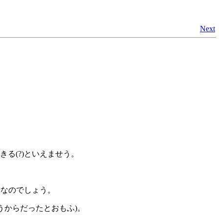
Next
ができる(?)といえませう。
安全なのでしょう。
トが違うからだったとおもふ)。