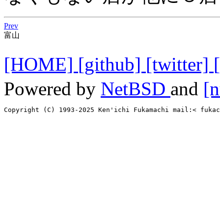
Prev
富山
[HOME]
[github]
[twitter]
Powered by
NetBSD
and
[n