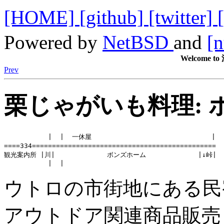
[HOME]
[github]
[twitter]
Powered by
NetBSD
and
[n
Welcome
Prev
栗じゃがいも料理: 
           |  |  一休屋                              |   
====334==============================================  
観光案内所 |川|             ボンズホーム             |↓峠|

           |  |
ウトロの市街地にある民
アウトドア関連商品販売