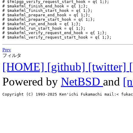
Prev
フィルタ
[HOME]
[github]
[twitter]
Powered by
NetBSD
and
[n