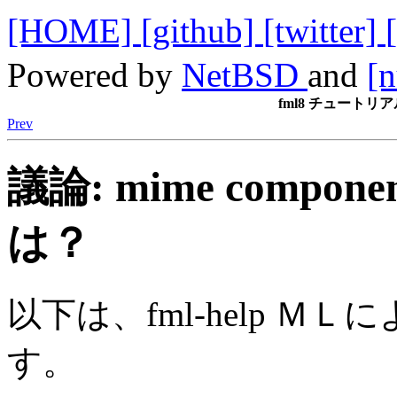
[HOME]
[github]
[twitter]
Powered by
NetBSD
and
[n
fml8 チュートリアル 
Prev
議論: mime compon
は？
以下は、fml-help 
す。