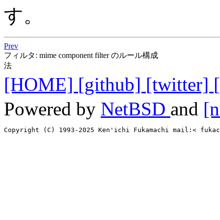
す。
Prev
フィルタ: mime component filter のルール構成
法
[HOME]
[github]
[twitter]
Powered by
NetBSD
and
[n