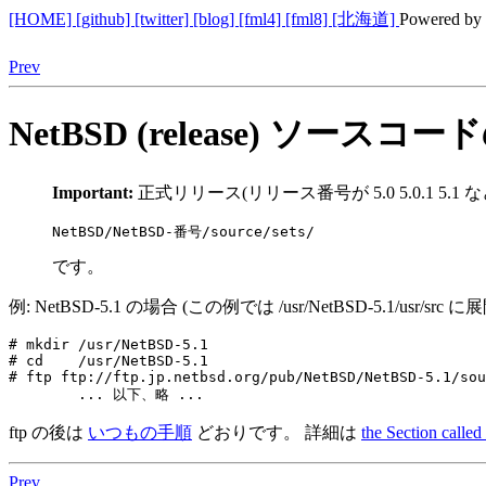
[HOME]
[github]
[twitter]
[blog]
[fml4]
[fml8]
[北海道]
Powered by
Prev
NetBSD (release) ソー
Important:
正式リリース(リリース番号が 5.0 5.0.1 5.1
NetBSD/NetBSD-番号/source/sets/
です。
例: NetBSD-5.1 の場合 (この例では /usr/NetBSD-5.1/us
# mkdir /usr/NetBSD-5.1

# cd    /usr/NetBSD-5.1

# ftp ftp://ftp.jp.netbsd.org/pub/NetBSD/NetBSD-5.1/sou
	... 以下、略 ...
ftp の後は
いつもの手順
どおりです。 詳細は
the Section called
Prev