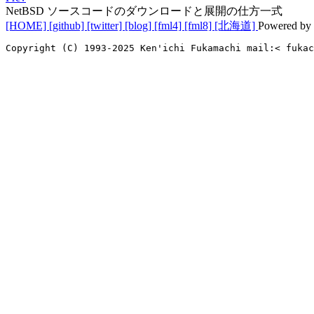
NetBSD ソースコードのダウンロードと展開の仕方一式
[HOME]
[github]
[twitter]
[blog]
[fml4]
[fml8]
[北海道]
Powered by