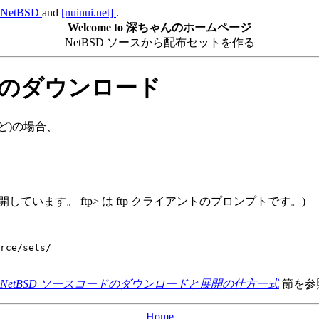
NetBSD
and
[nuinui.net]
.
Welcome to 深ちゃんのホームページ
NetBSD ソースから配布セットを作る
スコードのダウンロード
 など)の場合、
r/src に展開しています。 ftp> は ftp クライアントのプロンプトです。)
rce/sets/

NetBSD ソースコードのダウンロードと展開の仕方一式
節を参
Home