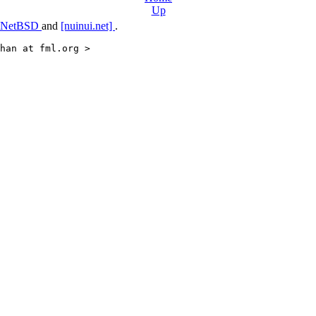
Up
NetBSD
and
[nuinui.net]
.